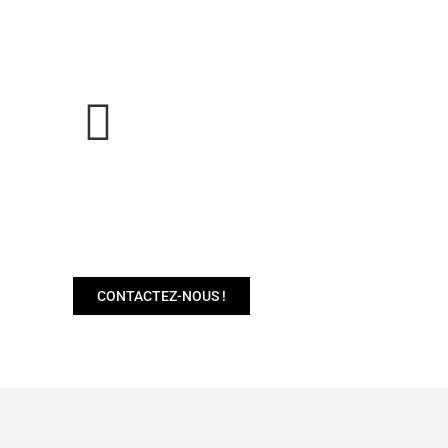
BESOIN DE PLUS
D'INFOS SUR NOS
MACHINES ?
CONTACTEZ-NOUS !