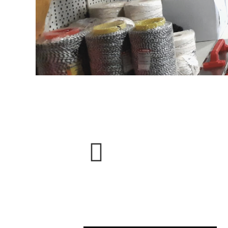
BESOIN DE CONSEILS P
Nos conseillers sont à votre dispositio
soyez un professionnel chevronné ou un 