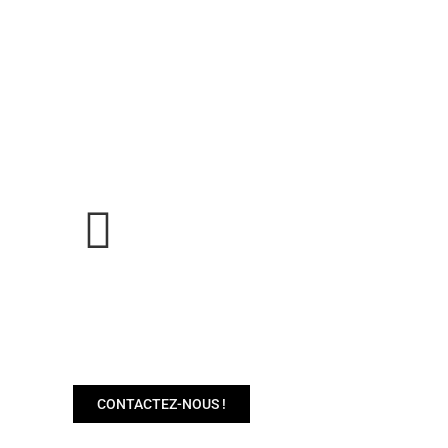
BESOIN DE PLUS
D'INFOS SUR NOS
MACHINES ?
CONTACTEZ-NOUS !