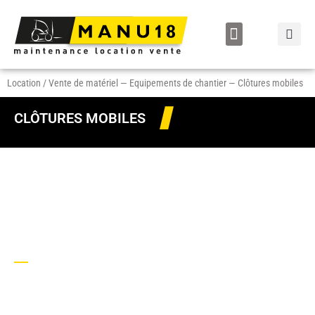
LOCATION / VENTE
Location / Vente de matériel
—
Equipements de chantier
—
Clôtures mobiles
CLÔTURES MOBILES