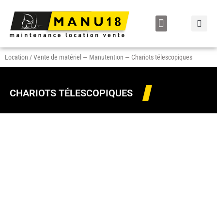
LOCATION / VENTE
Location / Vente de matériel
—
Manutention
—
Chariots télescopiques
CHARIOTS TÉLESCOPIQUES