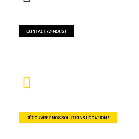
BESOIN DE PLUS D'INFOS SUR NOS
MACHINES ?
CONTACTEZ-NOUS !
VOUS SOUHAITEZ LOUER DU MATÉRIEL
?
DÉCOUVREZ NOS SOLUTIONS LOCATION !